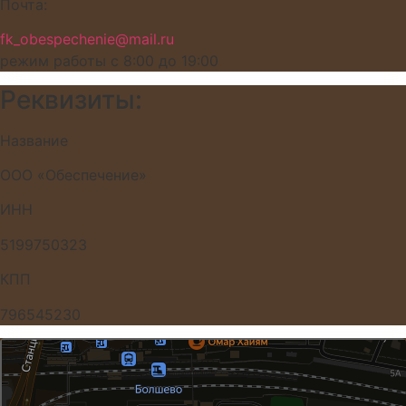
Почта:
fk_obespechenie@mail.ru
режим работы с 8:00 до 19:00
Реквизиты:
Название
ООО «Обеспечение»
ИНН
5199750323
КПП
796545230
Королёв
Яндекс Карты — транспорт, навигация, поиск мест