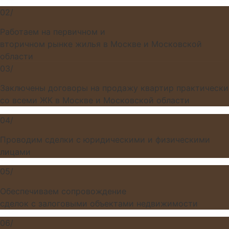
02/
Работаем на первичном и
вторичном рынке жилья в Москве и Московской
области
03/
Заключены договоры на продажу квартир практически
со всеми ЖК в Москве и Московской области
04/
Проводим сделки с юридическими и физическими
лицами
05/
Обеспечиваем сопровождение
сделок с залоговыми объектами недвижимости
06/