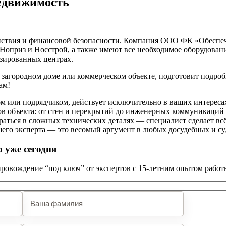
недвижимость
йствия и финансовой безопасности. Компания ООО ФК «Обеспеч
 Ноприз и Носстрой, а также имеют все необходимое оборудован
изированных центрах.
 загородном доме или коммерческом объекте, подготовит подро
ам!
ом или подрядчиком, действует исключительно в ваших интереса
в объекта: от стен и перекрытий до инженерных коммуникаций
аться в сложных технических деталях — специалист сделает всё 
го эксперта — это весомый аргумент в любых досудебных и су
 уже сегодня
провождение “под ключ” от экспертов с 15-летним опытом работ